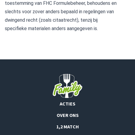
toestemming van FHC Formulebeheer, behoudens en
slechts voor zover anders bepaald in regelingen van
dwingend recht (zoals citaatrecht), tenzij bij
specifieke materialen anders aangegeven is.
ACTIES
OVER ONS
1,2 MATCH